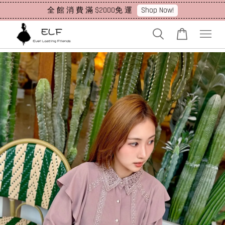
Shop Now!
全 館 消 費 滿 $2000免 運