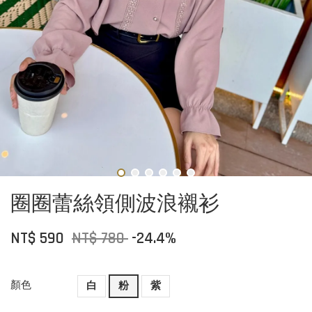
圈圈蕾絲領側波浪襯衫
NT$ 590
NT$ 780
-24.4%
顏色
白
粉
紫