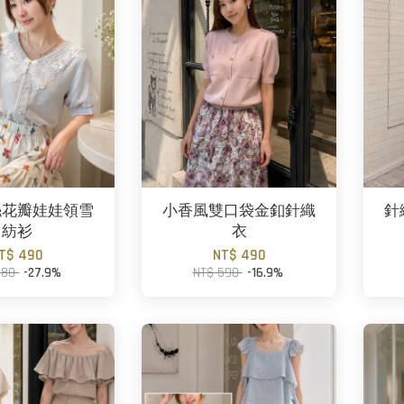
絲花瓣娃娃領雪
小香風雙口袋金釦針織
針
紡衫
衣
T$ 490
NT$ 490
680
-27.9%
NT$ 590
-16.9%