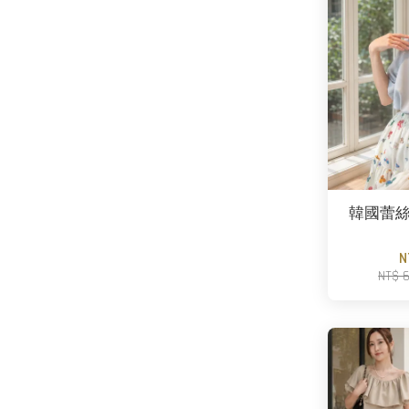
韓國蕾
N
NT$ 