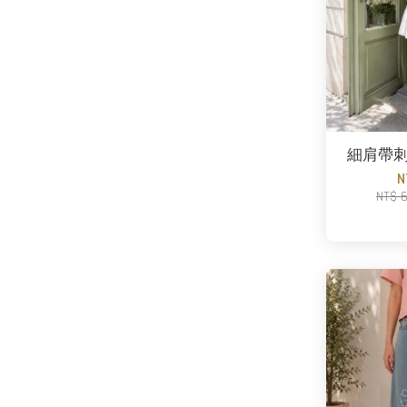
細肩帶
N
NT$ 