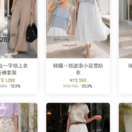
拉一字領上衣
韓國ㄇ領波浪小花雪紡
長褲套裝
衣
T$ 1,280
NT$ 590
,480
-13.5%
NT$ 790
-25.3%