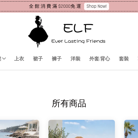
Shop Now!
全 館 消 費 滿 $2000免 運
架
上衣
裙子
褲子
洋裝
外套.背心
套裝
所有商品