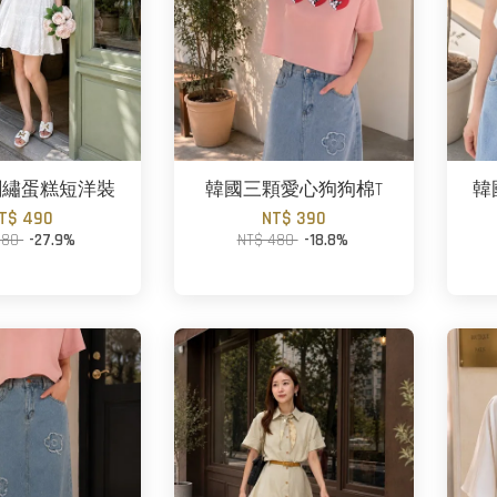
刺繡蛋糕短洋裝
韓國三顆愛心狗狗棉T
韓
T$ 490
NT$ 390
680
-27.9%
NT$ 480
-18.8%