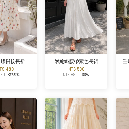
蝴蝶拼接長裙
附編織腰帶素色長裙
垂
T$ 490
NT$ 590
680
-27.9%
NT$ 880
-33%