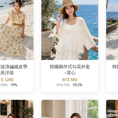
層波浪編織皮帶
韓國兩件式勾花外套
韓
花長洋裝
+背心
T$ 1,280
NT$ 590
1,580
-19%
NT$ 790
-25.3%