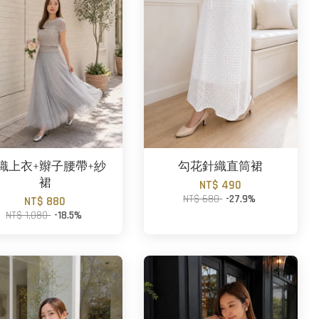
織上衣+辮子腰帶+紗
勾花針織直筒裙
裙
NT$ 490
NT$ 680
-27.9%
NT$ 880
NT$ 1,080
-18.5%