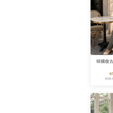
韓國復
N
NT$ 