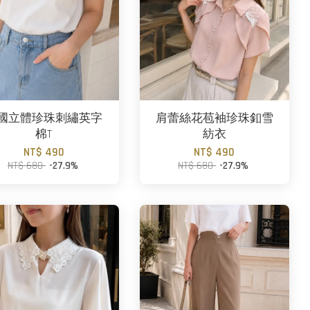
國立體珍珠刺繡英字
肩蕾絲花苞袖珍珠釦雪
棉T
紡衣
NT$ 490
NT$ 490
NT$ 680
-27.9%
NT$ 680
-27.9%