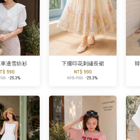
領車邊雪紡衫
下擺印花刺繡長裙
韓
T$ 590
NT$ 590
790
-25.3%
NT$ 790
-25.3%