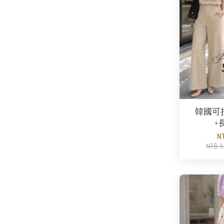
韓國可
+
N
NT$ 1