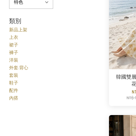
類別
新品上架
上衣
裙子
褲子
洋裝
外套.背心
套裝
韓國雙
鞋子
配件
N
NT$ 
內搭