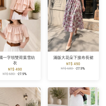
國一字領雙荷葉雪紡
滿版大花朵下接布長裙
衣
NT$ 490
NT$ 680
-27.9%
NT$ 490
NT$ 680
-27.9%