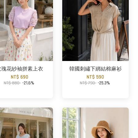
玫瑰花紗袖拼素上衣
韓國刺繡下綁結棉麻衫
NT$ 690
NT$ 590
NT$ 880
-21.6%
NT$ 790
-25.3%