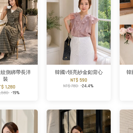
古紋側綁帶長洋
韓國V領亮紗金釦背心
韓
裝
NT$ 590
NT$ 780
-24.4%
T$ 1,280
1,580
-19%