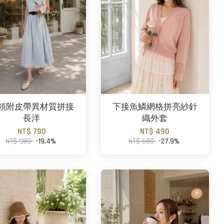
領附皮帶異材質拼接
下接魚鱗網格拼亮紗針
長洋
織外套
NT$ 790
NT$ 490
NT$ 980
-19.4%
NT$ 680
-27.9%