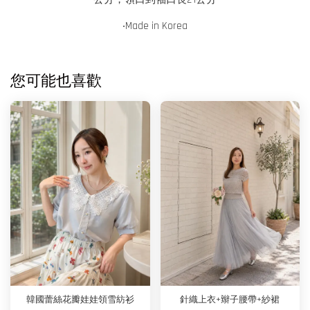
‧Made in
Korea
您可能也喜歡
韓國蕾絲花瓣娃娃領雪紡衫
針織上衣+辮子腰帶+紗裙