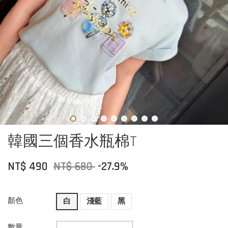
韓國三個香水瓶棉T
NT$ 490
NT$ 680
-27.9%
顏色
白
淺藍
黑
數量