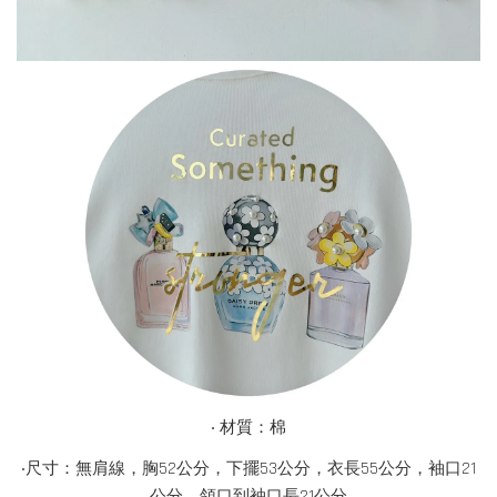
‧ 材質：棉
‧尺寸：無肩線，胸52公分，下擺53公分，衣長55公分，袖口21
公分，領口到袖口長21公分