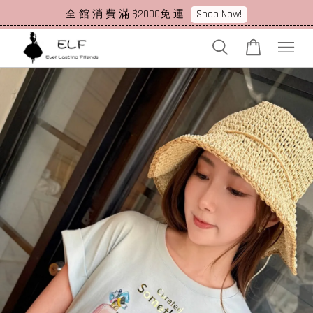
Shop Now!
全 館 消 費 滿 $2000免 運