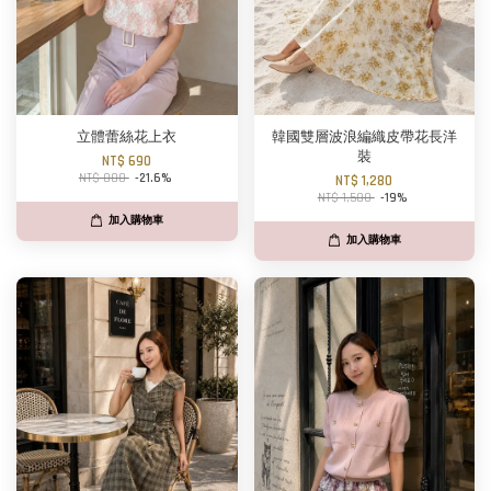
立體蕾絲花上衣
韓國雙層波浪編織皮帶花長洋
裝
NT$ 690
NT$ 880
-21.6%
NT$ 1,280
NT$ 1,580
-19%
加入購物車
加入購物車