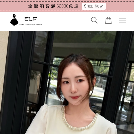
Shop Now!
全 館 消 費 滿 $2000免 運