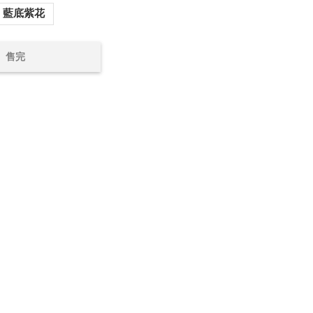
藍底紫花
售完