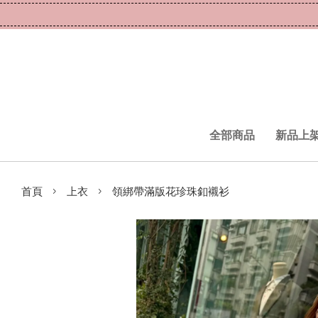
全部商品
新品上
›
›
首頁
上衣
領綁帶滿版花珍珠釦襯衫