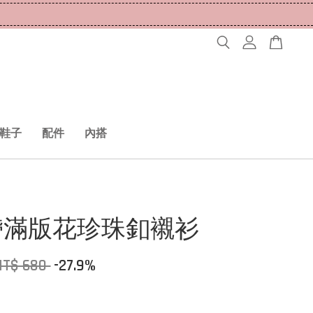
鞋子
配件
內搭
帶滿版花珍珠釦襯衫
NT$ 680
-27.9%