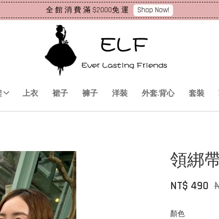
Shop Now!
全 館 消 費 滿 $2000免 運
架
上衣
裙子
褲子
洋裝
外套.背心
套裝
領綁
NT$ 490
顏色