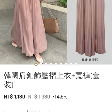
韓國肩釦飾壓褶上衣+寬褲(套
裝)
NT$ 1,180
NT$ 1,380
-14.5%