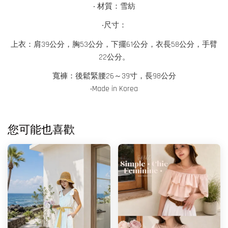
‧ 材質：雪紡
‧尺寸：
上衣：肩39公分，胸53公分，下擺61公分，衣長58公分，手臂
22公分。
寬褲：後鬆緊腰26～39寸，長98公分
‧
Made in
Korea
您可能也喜歡