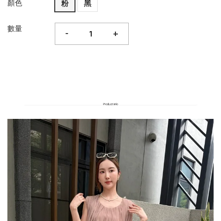
顏色
粉
黑
數量
-
+