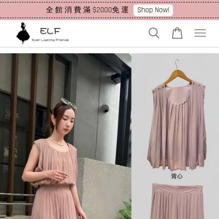
Shop Now!
全 館 消 費 滿 $2000免 運