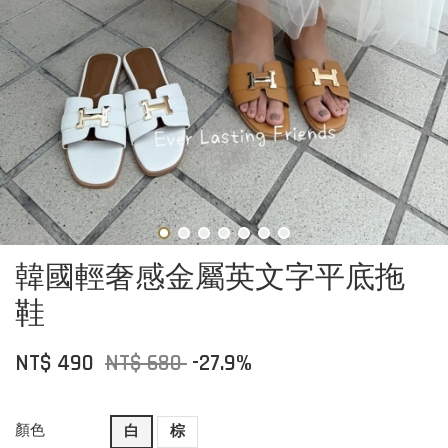
韓國輕奢感金屬英文字平底拖
鞋
NT$ 490
NT$ 680
-27.9%
顏色
白
棕