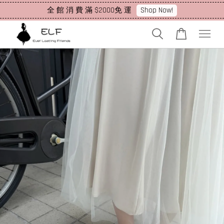
Shop Now!
全 館 消 費 滿 $2000免 運