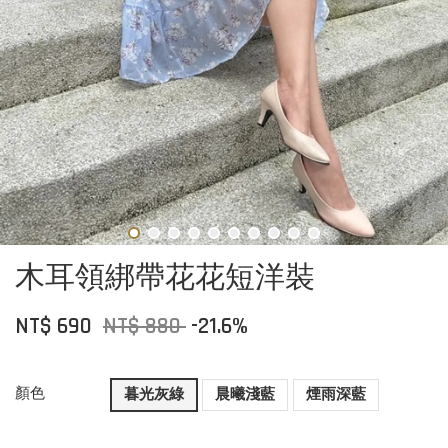
木耳領綁帶花花短洋裝
NT$ 690
NT$ 880
-21.6%
顏色
暮光灰綠
晨曦淺藍
煙雨深藍