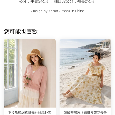
公分，手臂24公分，袖口32公分，袖長21公分
‧
Design by Korea / Made in China
您可能也喜歡
下接魚鱗網格拼亮紗針織外套
韓國雙層波浪編織皮帶花長洋