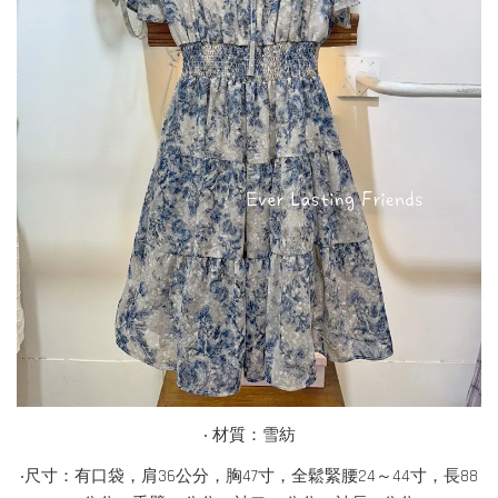
‧ 材質：雪紡
‧尺寸：有口袋，肩36公分，胸47寸，全鬆緊腰24～44寸，長88