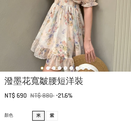
潑墨花寬皺腰短洋裝
NT$ 690
NT$ 880
-21.6%
顏色
米
紫