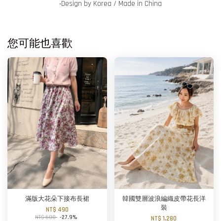
‧
Design by Korea / Made in China
您可能也喜歡
滿版大花朵下接布長裙
韓國雙層波浪編織皮帶花長洋
裝
NT$ 490
NT$ 680
-27.9%
NT$ 1,280