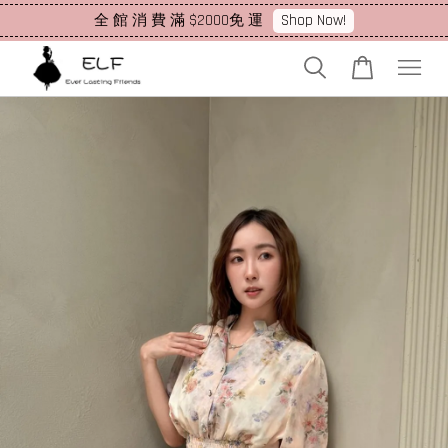
Shop Now!
全 館 消 費 滿 $2000免 運