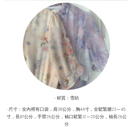
‧ 材質：雪紡
‧尺寸：全內裡有口袋，肩38公分，胸44寸，全鬆緊腰23～45
寸，長87公分，手臂26公分，袖口鬆緊12～20公分，袖長26公
分