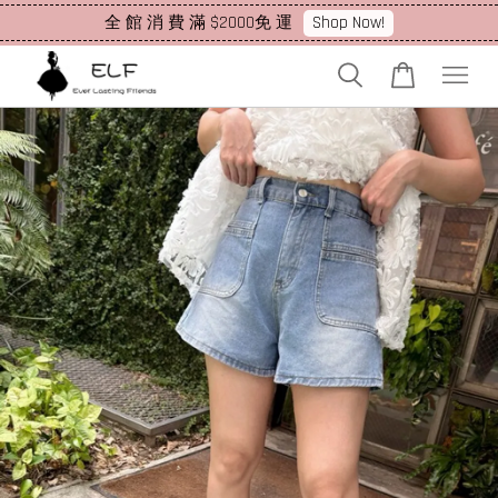
Shop Now!
全 館 消 費 滿 $2000免 運