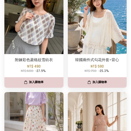
附鍊彩色菱格紋雪紡衣
韓國兩件式勾花外套+背心
NT$ 490
NT$ 590
NT$ 680
-27.9%
NT$ 790
-25.3%
加入購物車
加入購物車