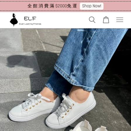
Shop Now!
全 館 消 費 滿 $2000免 運