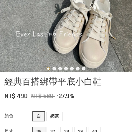
經典百搭綁帶平底小白鞋
NT$ 490
NT$ 680
-27.9%
顏色
白
奶茶
尺寸
36
37
38
39
40