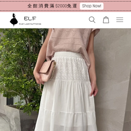
Shop Now!
全 館 消 費 滿 $2000免 運