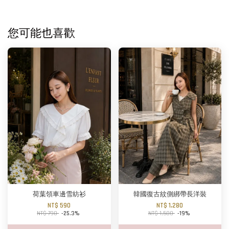
您可能也喜歡
荷葉領車邊雪紡衫
韓國復古紋側綁帶長洋裝
NT$ 590
NT$ 1,280
NT$ 790
-25.3%
NT$ 1,580
-19%