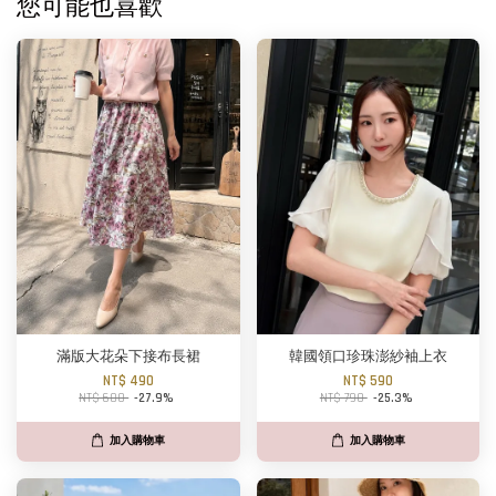
您可能也喜歡
滿版大花朵下接布長裙
韓國領口珍珠澎紗袖上衣
NT$ 490
NT$ 590
NT$ 680
-27.9%
NT$ 790
-25.3%
加入購物車
加入購物車