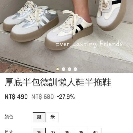
厚底半包德訓懶人鞋半拖鞋
NT$ 490
NT$ 680
-27.9%
顏色
銀
米
尺寸
36
37
38
39
40