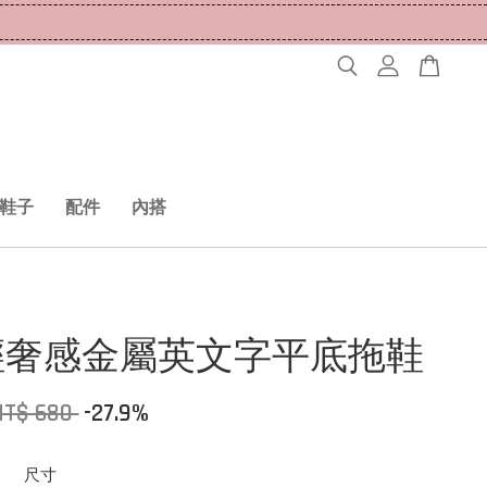
鞋子
配件
內搭
輕奢感金屬英文字平底拖鞋
NT$ 680
-27.9%
尺寸