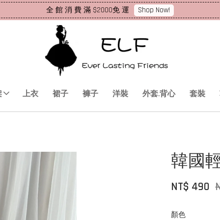
Shop Now!
全 館 消 費 滿 $2000免 運
架
上衣
裙子
褲子
洋裝
外套.背心
套裝
韓國
NT$ 490
顏色