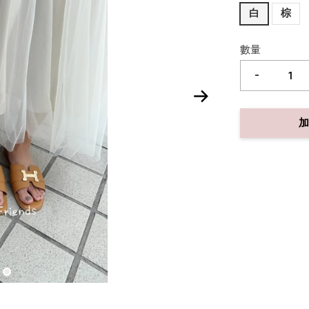
白
棕
數量
-
加