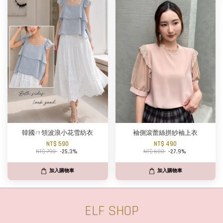
韓國ㄇ領波浪小花雪紡衣
袖側滾蕾絲拼紗袖上衣
NT$ 590
NT$ 490
NT$ 790
-25.3%
NT$ 680
-27.9%
加入購物車
加入購物車
ELF SHOP