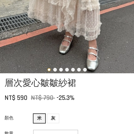
層次愛心皺皺紗裙
NT$ 590
NT$ 790
-25.3%
顏色
米
灰
數量