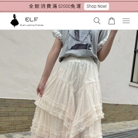
Shop Now!
全 館 消 費 滿 $2000免 運