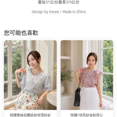
最短121公分最長129公分
‧
Design by Korea / Made in China
您可能也喜歡
韓國蕾絲花瓣娃娃領雪紡衫
韓國V領亮紗金釦背心