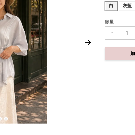
白
灰藍
數量
-
加