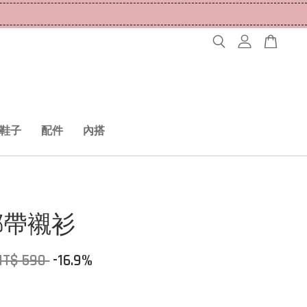
鞋子
配件
內搭
綁帶襯衫
NT$ 590
-16.9%