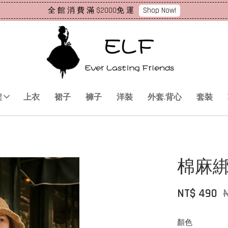
Shop Now!
全 館 消 費 滿 $2000免 運
架
上衣
裙子
褲子
洋裝
外套.背心
套裝
棉麻
NT$ 490
顏色