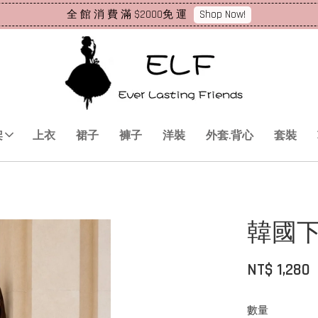
Shop Now!
全 館 消 費 滿 $2000免 運
架
上衣
裙子
褲子
洋裝
外套.背心
套裝
韓國
NT$ 1,280
數量