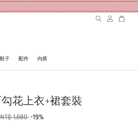
鞋子
配件
內搭
下勾花上衣+裙套裝
NT$ 1,580
-19%