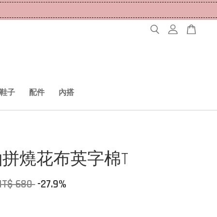
鞋子
配件
內搭
袖拼燒花布英字棉T
NT$ 680
-27.9%