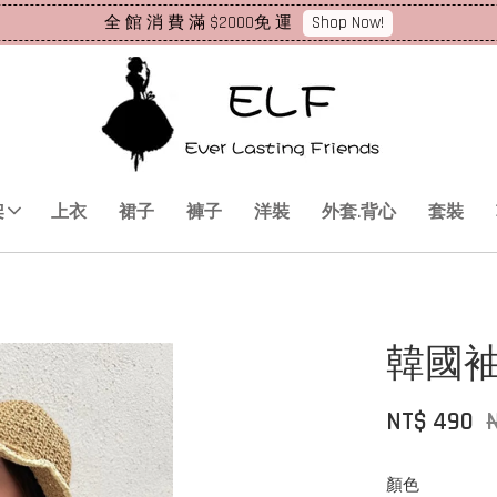
Shop Now!
全 館 消 費 滿 $2000免 運
架
上衣
裙子
褲子
洋裝
外套.背心
套裝
韓國
NT$ 490
顏色