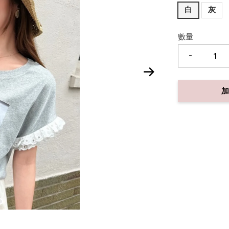
白
灰
數量
-
加