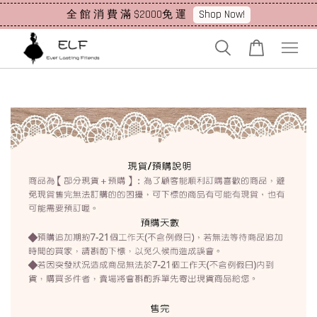
Shop Now!
全 館 消 費 滿 $2000免 運