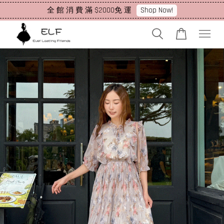
Shop Now!
全 館 消 費 滿 $2000免 運