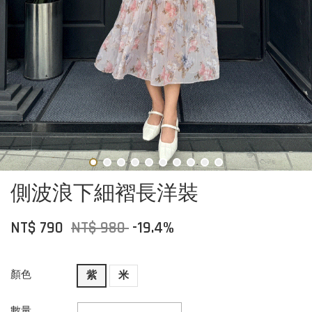
側波浪下細褶長洋裝
NT$ 790
NT$ 980
-19.4%
顏色
紫
米
數量