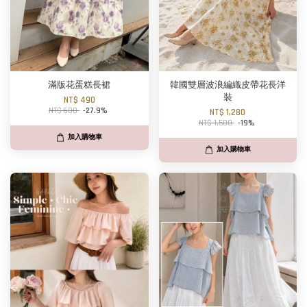
滿版花蛋糕長裙
韓國雙層波浪編織皮帶花長洋
裝
NT$ 490
NT$ 680
-27.9%
NT$ 1,280
NT$ 1,580
-19%
加入購物車
加入購物車