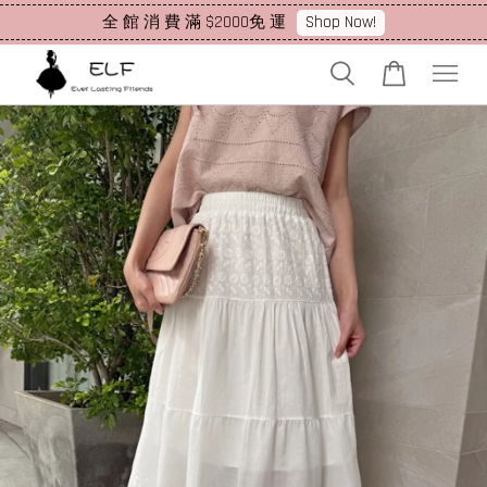
Shop Now!
全 館 消 費 滿 $2000免 運