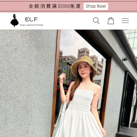
Shop Now!
全 館 消 費 滿 $2000免 運