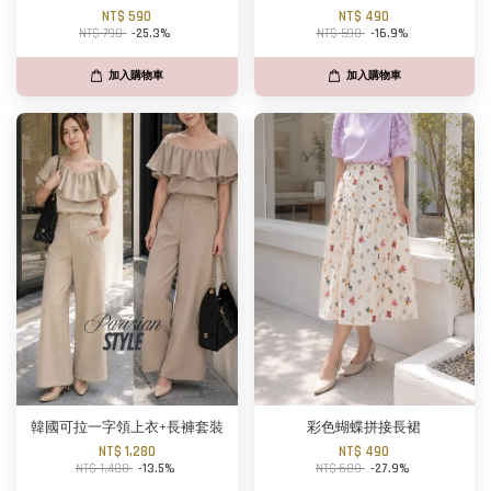
NT$ 590
NT$ 490
NT$ 790
-25.3%
NT$ 590
-16.9%
加入購物車
加入購物車
韓國可拉一字領上衣+長褲套裝
彩色蝴蝶拼接長裙
NT$ 1,280
NT$ 490
NT$ 1,480
-13.5%
NT$ 680
-27.9%