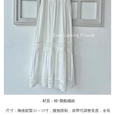
‧ 材質：棉+聚酯纖維
‧尺寸：胸後鬆緊30～39寸，腰無限制，肩帶可調整長度，全長