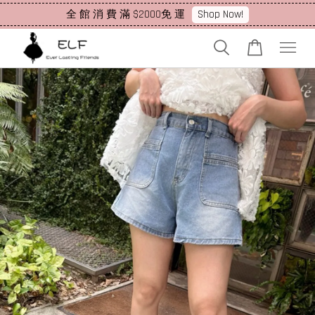
Shop Now!
全 館 消 費 滿 $2000免 運