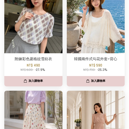
附鍊彩色菱格紋雪紡衣
韓國兩件式勾花外套+背心
NT$ 490
NT$ 590
NT$ 680
-27.9%
NT$ 790
-25.3%
加入購物車
加入購物車