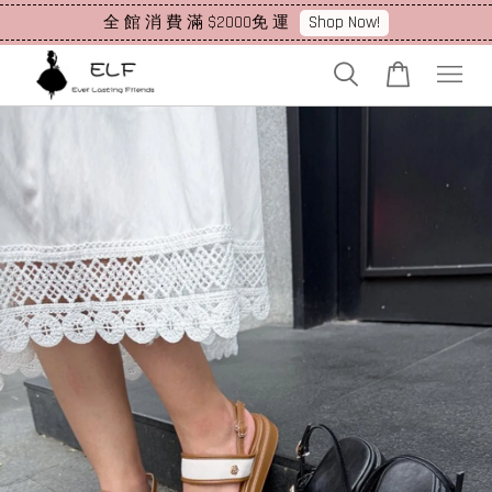
Shop Now!
全 館 消 費 滿 $2000免 運