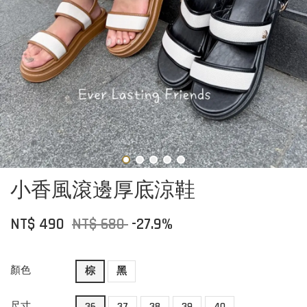
小香風滾邊厚底涼鞋
NT$ 490
NT$ 680
-27.9%
顏色
棕
黑
尺寸
36
37
38
39
40