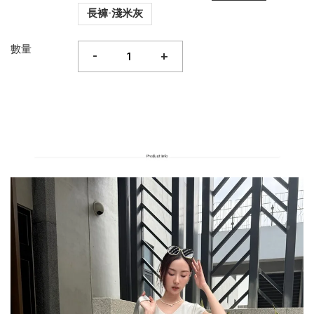
長褲-淺米灰
數量
-
+