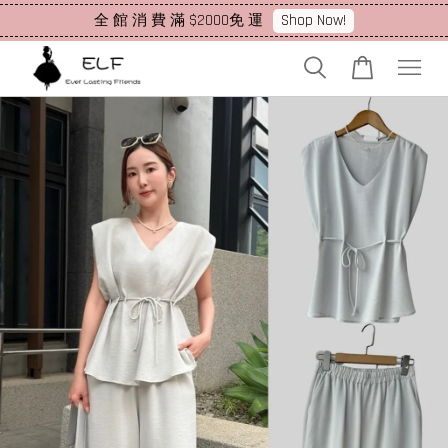
Shop Now!
全 館 消 費 滿 $2000免 運