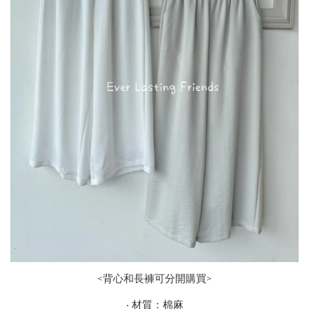
<背心和長褲可分開購買>
‧ 材質：棉麻