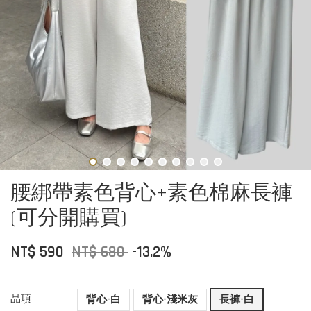
腰綁帶素色背心+素色棉麻長褲
(可分開購買)
NT$ 590
NT$ 680
-13.2%
品項
背心-白
背心-淺米灰
長褲-白