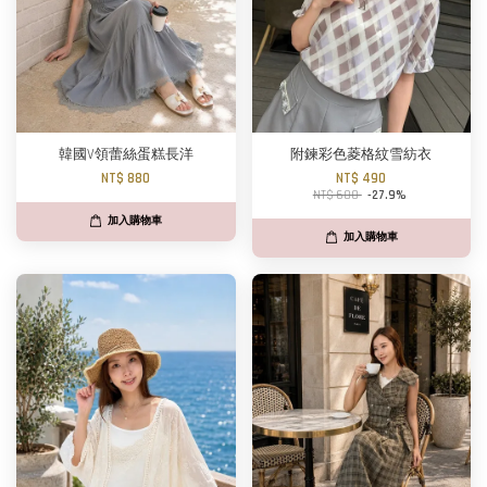
韓國V領蕾絲蛋糕長洋
附鍊彩色菱格紋雪紡衣
NT$ 880
NT$ 490
NT$ 680
-27.9%
加入購物車
加入購物車