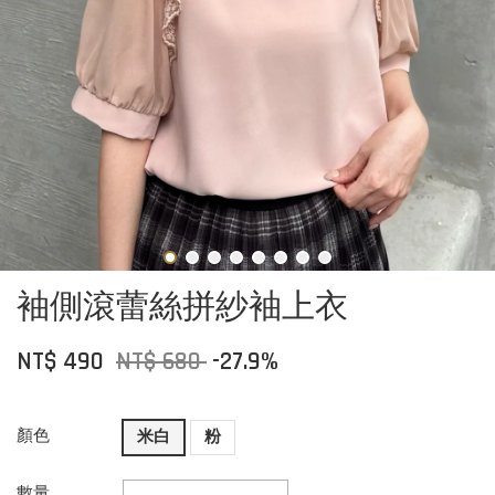
袖側滾蕾絲拼紗袖上衣
NT$ 490
NT$ 680
-27.9%
顏色
米白
粉
數量