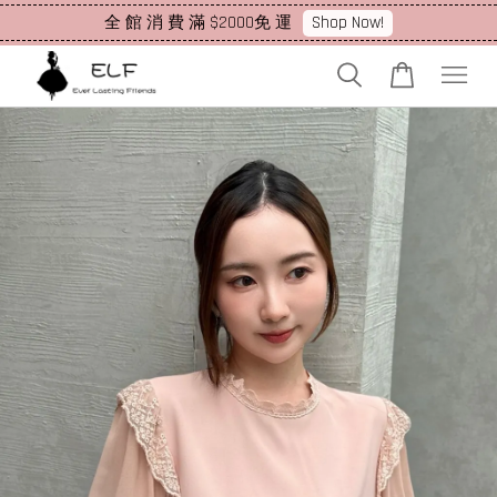
Shop Now!
全 館 消 費 滿 $2000免 運