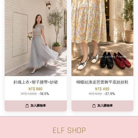
針織上衣+辮子腰帶+紗裙
蝴蝶結漆皮芭蕾舞平底娃娃鞋
NT$ 880
NT$ 490
NT$ 1,080
-18.5%
NT$ 680
-27.9%
加入購物車
加入購物車
ELF SHOP