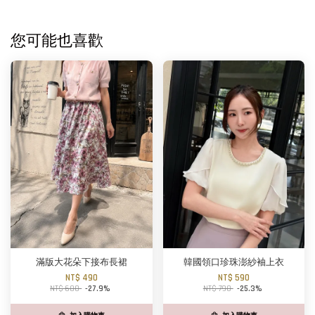
您可能也喜歡
滿版大花朵下接布長裙
韓國領口珍珠澎紗袖上衣
NT$ 490
NT$ 590
NT$ 680
-27.9%
NT$ 790
-25.3%