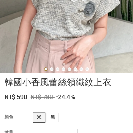
韓國小香風蕾絲領織紋上衣
NT$ 590
NT$ 780
-24.4%
顏色
米
黑
數量