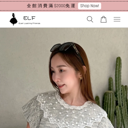
Shop Now!
全 館 消 費 滿 $2000免 運