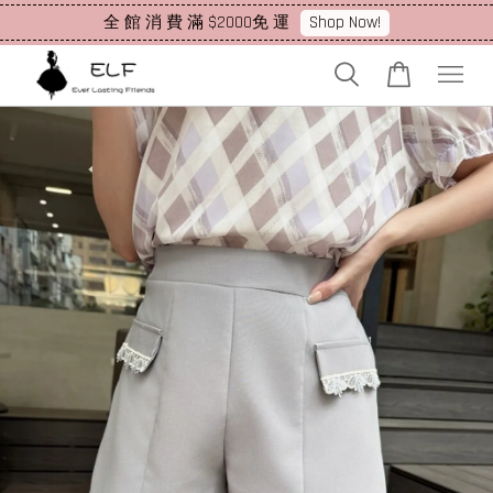
Shop Now!
全 館 消 費 滿 $2000免 運