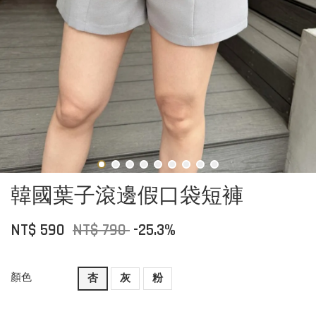
韓國葉子滾邊假口袋短褲
NT$ 590
NT$ 790
-25.3%
顏色
杏
灰
粉