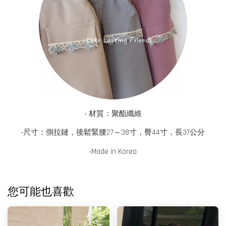
‧ 材質：聚酯纖維
‧尺寸：側拉鏈，後鬆緊腰27～38寸，臀44寸，長37公分
‧
Made in
Korea
您可能也喜歡