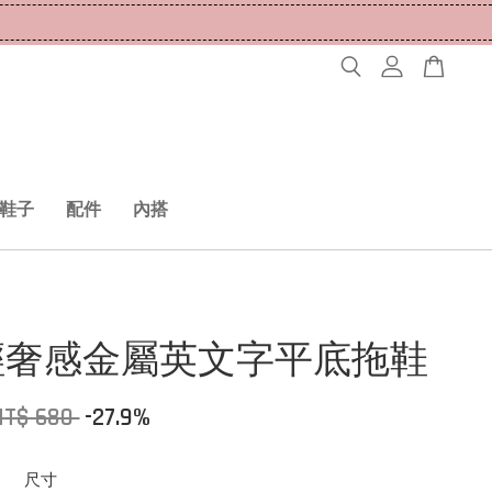
鞋子
配件
內搭
輕奢感金屬英文字平底拖鞋
NT$ 680
-27.9%
尺寸