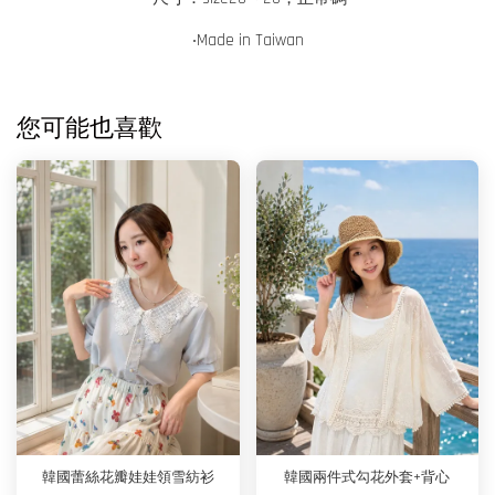
‧
Made in Taiwan
您可能也喜歡
韓國蕾絲花瓣娃娃領雪紡衫
韓國兩件式勾花外套+背心