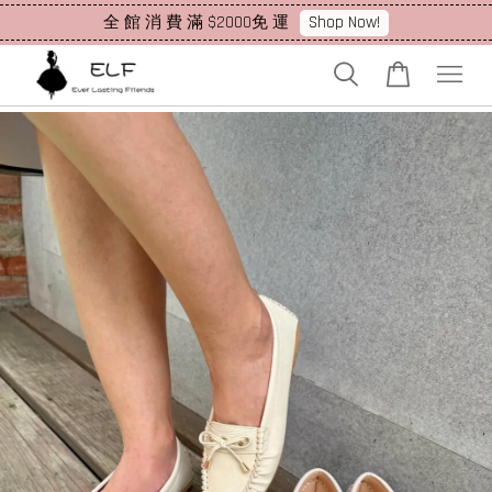
Shop Now!
全 館 消 費 滿 $2000免 運