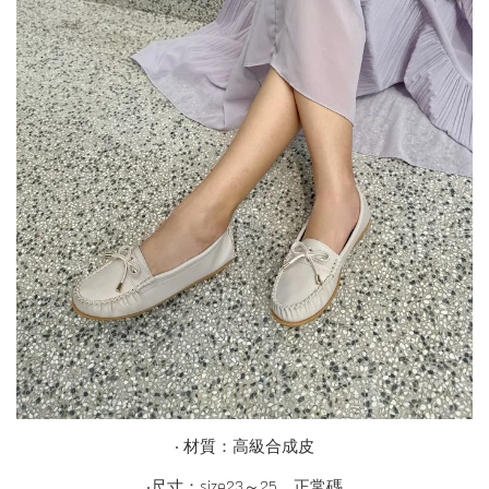
‧ 材質：
高級合成皮
‧尺寸：
size23～25，正常碼